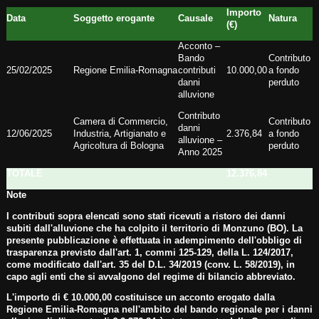
Importo
Data
Soggetto erogante
Causale
Natura
(€)
Acconto –
Bando
Contributo
25/02/2025
Regione Emilia-Romagna
contributi
10.000,00
a fondo
danni
perduto
alluvione
Contributo
Camera di Commercio,
Contributo
danni
12/06/2025
Industria, Artigianato e
2.376,84
a fondo
alluvione –
Agricoltura di Bologna
perduto
Anno 2025
TOTALE
12.376,84
Note
I contributi sopra elencati sono stati ricevuti a ristoro dei danni
subiti dall'alluvione che ha colpito il territorio di Monzuno (BO). La
presente pubblicazione è effettuata in adempimento dell'obbligo di
trasparenza previsto dall'art. 1, commi 125-129, della L. 124/2017,
come modificato dall'art. 35 del D.L. 34/2019 (conv. L. 58/2019), in
capo agli enti che si avvalgono del regime di bilancio abbreviato.
L'importo di € 10.000,00 costituisce un acconto erogato dalla
Regione Emilia-Romagna nell'ambito del bando regionale per i danni